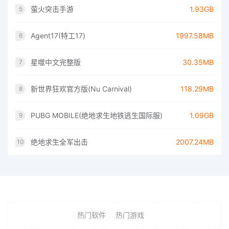
萤火突击手游
1.93GB
5
Agent17(特工17)
1997.58MB
6
星噬中文完整版
30.35MB
7
新世界狂欢官方版(Nu Carnival)
118.29MB
8
PUBG MOBILE(绝地求生地铁逃生国际服)
1.09GB
9
绝地求生全军出击
2007.24MB
10
热门软件
热门游戏