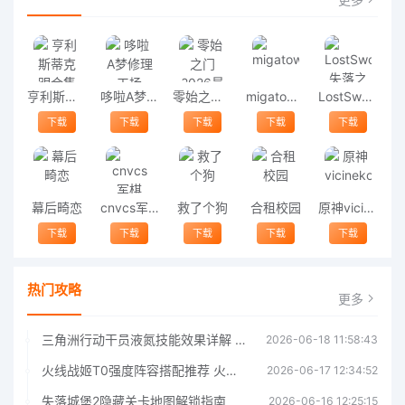
亨利斯蒂克明合集
哆啦A梦修理工场
零始之门2026最新版
migatowemyworld1.68
LostSword失落之剑
下载
下载
下载
下载
下载
幕后畸恋
cnvcs军棋
救了个狗
合租校园
原神vicineko
下载
下载
下载
下载
下载
热门攻略
更多
三角洲行动干员液氮技能效果详解 三角洲行动干员液氮技能介绍
2026-06-18 11:58:43
火线战姬T0强度阵容搭配推荐 火线战姬T0强度阵容哪个好
2026-06-17 12:34:52
失落城堡2隐藏关卡地图解锁指南
2026-06-16 12:25:15