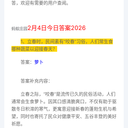
答，欢迎有需要的用户查阅。
2月4日今日答案2026
蚂蚁庄园
1、立春时，民间素有“咬春”习俗，人们常生食
哪种蔬菜以迎接春天？
答案：
萝卜
答案补充内容：
立春之际，“咬春”是流传已久的民俗活动，人们
通常会生食萝卜。因其口感清脆爽口，不仅有助于驱
散冬日积滞的寒气，更寓意迎接新春的蓬勃生机与希
望，同时也寄托了民众对健康平安、五谷丰登的美好
祈愿。