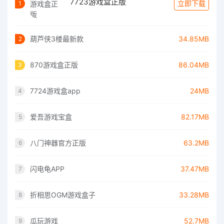
7723游戏盒正版
立即下载
1
葫芦侠3楼最新款
34.85MB
2
870游戏盒正版
86.04MB
3
7724游戏盒app
24MB
4
爱吾游戏宝盒
82.17MB
5
八门神器官方正版
63.2MB
6
闪电龟APP
37.47MB
7
折相思OGM游戏盒子
33.28MB
8
瓜玩游戏
52.7MB
9