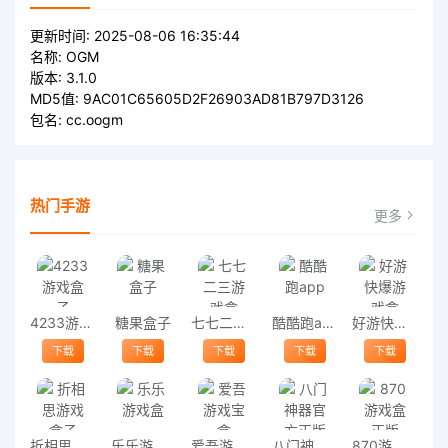
更新时间:
2025-08-06 16:35:44
名称:
OGM
版本:
3.1.0
MD5值:
9AC01C65605D2F26903AD81B797D3126
包名:
cc.oogm
热门手游
更多
4233游戏盒子
糖果盒子
七七二三游戏盒
酷酷跑app
好游快爆游戏盒
下载
下载
下载
下载
下载
折相思游戏盒子
乐乐游戏盒
爱吾游戏宝盒
八门神器官方正版
870游戏盒正版