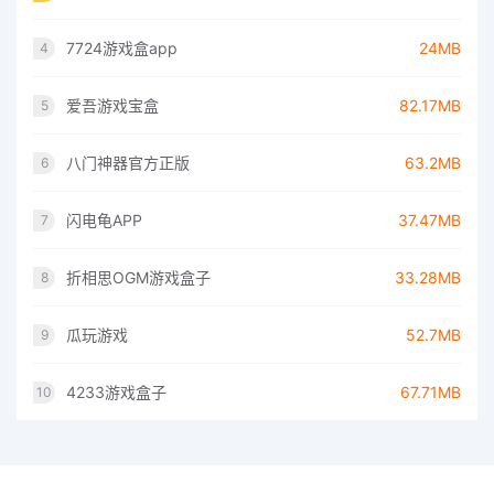
7724游戏盒app
24MB
4
爱吾游戏宝盒
82.17MB
5
八门神器官方正版
63.2MB
6
闪电龟APP
37.47MB
7
折相思OGM游戏盒子
33.28MB
8
瓜玩游戏
52.7MB
9
4233游戏盒子
67.71MB
10