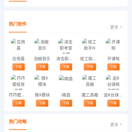
热门软件
更多
应用荟
泡椒音乐
进击职考官方版
桂工助手N
开课啦
下载
下载
下载
下载
下载
荇荇壁纸官方版
微X模块
i南昌
魇工具箱
追8台球商户端安卓版
下载
下载
下载
下载
下载
热门攻略
更多