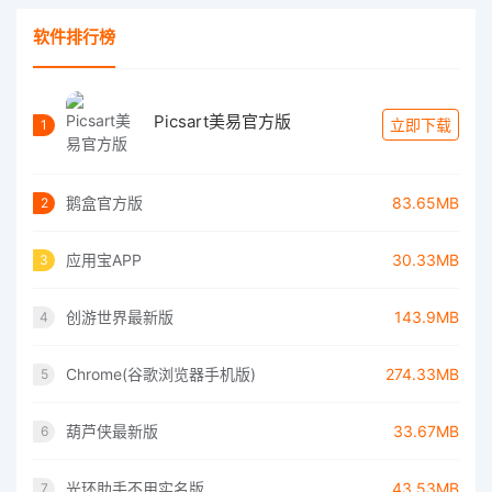
软件排行榜
Picsart美易官方版
立即下载
1
鹅盒官方版
83.65MB
2
应用宝APP
30.33MB
3
创游世界最新版
143.9MB
4
Chrome(谷歌浏览器手机版)
274.33MB
5
葫芦侠最新版
33.67MB
6
光环助手不用实名版
43.53MB
7