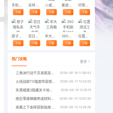
手机电子琴
吉祥福运长
八戒打卡正式版
墨迹天气精准版
印章大师
下载
下载
下载
下载
下载
原子隐私系统
百日天气手机版
牢大工具箱
360手机助手(360手机管家)
位置测试工具
下载
下载
下载
下载
下载
热门攻略
更多
三角洲行动干员液氮技能效果详解 三角洲行动干员液氮技能介绍
2026-06-18 11:58:43
火线战姬T0强度阵容搭配推荐 火线战姬T0强度阵容哪个好
2026-06-17 12:34:52
失落城堡2隐藏关卡地图解锁指南
2026-06-16 12:25:15
绝区零维琳娜养成材料汇总指南
2026-06-15 12:00:30
夜幕之下金砖获取指南 夜幕之下金砖获取方法
2026-06-12 12:26:28