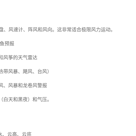
.盘、风速计、阵风和风向。这非常适合极限风力运动。
.鱼预报
和风筝的天气雷达
热带风暴、飓风、台风）
风、风暴和龙卷风警报
（白天和黑夜）和气压。
水、云高、云底