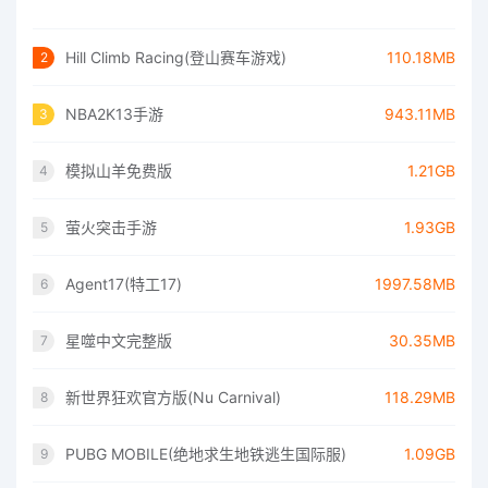
Hill Climb Racing(登山赛车游戏)
110.18MB
2
NBA2K13手游
943.11MB
3
模拟山羊免费版
1.21GB
4
萤火突击手游
1.93GB
5
Agent17(特工17)
1997.58MB
6
星噬中文完整版
30.35MB
7
新世界狂欢官方版(Nu Carnival)
118.29MB
8
PUBG MOBILE(绝地求生地铁逃生国际服)
1.09GB
9