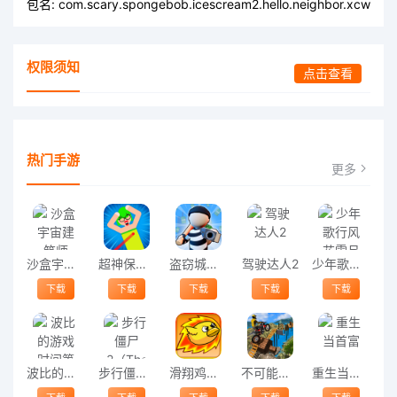
包名:
com.scary.spongebob.icescream2.hello.neighbor.xcw
权限须知
点击查看
热门手游
更多
沙盒宇宙建筑师
超神保镖手游
盗窃城游戏(theft city)
驾驶达人2
少年歌行风花雪月游戏
下载
下载
下载
下载
下载
波比的游戏时间第四章
步行僵尸2（The Walking Zombie 2）
滑翔鸡单机版
不可能的摩托车游戏官方版
重生当首富