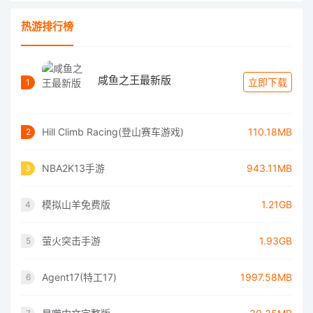
热游排行榜
咸鱼之王最新版
立即下载
1
Hill Climb Racing(登山赛车游戏)
110.18MB
2
NBA2K13手游
943.11MB
3
模拟山羊免费版
1.21GB
4
萤火突击手游
1.93GB
5
Agent17(特工17)
1997.58MB
6