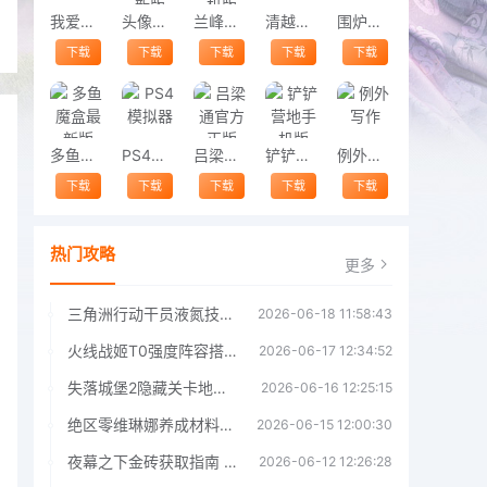
我爱教师
头像多多最新版
兰峰智控手机版
清越工具站
围炉小说
下载
下载
下载
下载
下载
多鱼魔盒最新版
PS4模拟器
吕梁通官方正版
铲铲营地手机版
例外写作
下载
下载
下载
下载
下载
热门攻略
更多
三角洲行动干员液氮技能效果详解 三角洲行动干员液氮技能介绍
2026-06-18 11:58:43
火线战姬T0强度阵容搭配推荐 火线战姬T0强度阵容哪个好
2026-06-17 12:34:52
失落城堡2隐藏关卡地图解锁指南
2026-06-16 12:25:15
绝区零维琳娜养成材料汇总指南
2026-06-15 12:00:30
夜幕之下金砖获取指南 夜幕之下金砖获取方法
2026-06-12 12:26:28