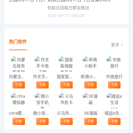
蚂蚁庄园每日都会推出
2026-06-17 12:00:28
热门软件
更多
内蒙古政务服务网
作文手卡电子版
国家医保服务平台官方版
昕璘小助手
中旅旅行
下载
下载
下载
下载
下载
citra模拟器
微小宝手机版
义乌市民卡
36漫画
城运e生活app
下载
下载
下载
下载
下载