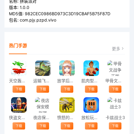
名称:
拼装派对
版本:
1.0.0
MD5值:
982CEC0986BD973C3D19CBAF5B75F87D
包名:
com.pjy.pzpd.vivo
热门手游
更多
天空轰炸大战手机版
运输飞行模拟器中文版
放学后女友最新版(after school girlfriend)
肌肉型男手机游戏
甲骨文战争正版
下载
下载
下载
下载
下载
侠盗女孩手游
夜店保安模拟器
愤怒的蜜蜂进化游戏
放松玩具2021游戏
卡兹战士3
下载
下载
下载
下载
下载