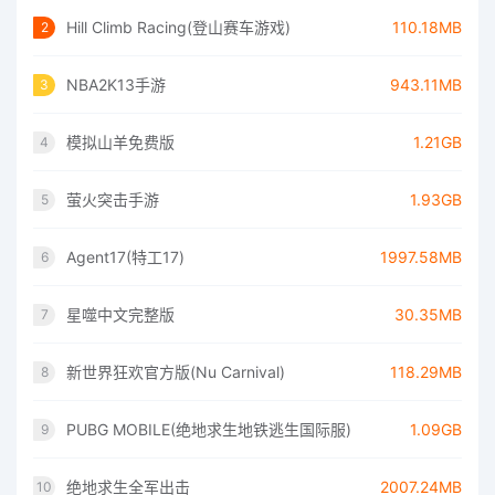
Hill Climb Racing(登山赛车游戏)
110.18MB
2
NBA2K13手游
943.11MB
3
模拟山羊免费版
1.21GB
4
萤火突击手游
1.93GB
5
Agent17(特工17)
1997.58MB
6
星噬中文完整版
30.35MB
7
新世界狂欢官方版(Nu Carnival)
118.29MB
8
PUBG MOBILE(绝地求生地铁逃生国际服)
1.09GB
9
绝地求生全军出击
2007.24MB
10