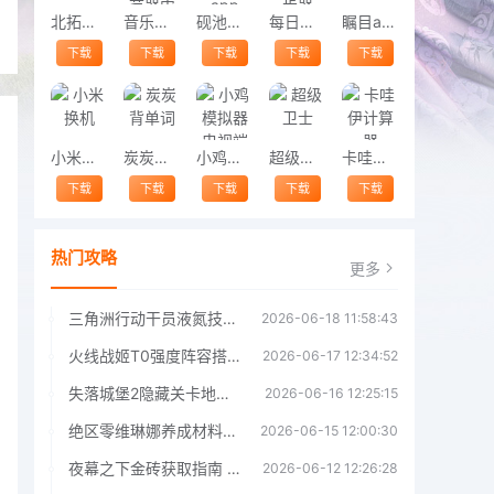
北拓商城
音乐速度调节器中文版
砚池清理app
每日健康计步器app
瞩目app
下载
下载
下载
下载
下载
小米换机
炭炭背单词
小鸡模拟器电视端
超级卫士
卡哇伊计算器
下载
下载
下载
下载
下载
热门攻略
更多
三角洲行动干员液氮技能效果详解 三角洲行动干员液氮技能介绍
2026-06-18 11:58:43
火线战姬T0强度阵容搭配推荐 火线战姬T0强度阵容哪个好
2026-06-17 12:34:52
失落城堡2隐藏关卡地图解锁指南
2026-06-16 12:25:15
绝区零维琳娜养成材料汇总指南
2026-06-15 12:00:30
夜幕之下金砖获取指南 夜幕之下金砖获取方法
2026-06-12 12:26:28