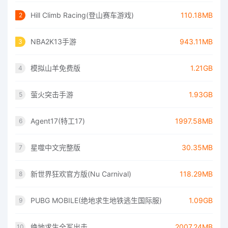
Hill Climb Racing(登山赛车游戏)
110.18MB
2
NBA2K13手游
943.11MB
3
模拟山羊免费版
1.21GB
4
萤火突击手游
1.93GB
5
Agent17(特工17)
1997.58MB
6
星噬中文完整版
30.35MB
7
新世界狂欢官方版(Nu Carnival)
118.29MB
8
PUBG MOBILE(绝地求生地铁逃生国际服)
1.09GB
9
绝地求生全军出击
2007.24MB
10