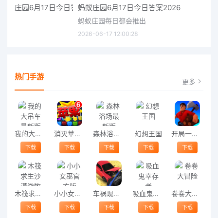
蚂蚁庄园6月17日今日答案2026
蚂蚁庄园每日都会推出
2026-06-17 12:00:28
热门手游
更多
我的大吊车最新版
消灭苹果6欢乐版
森林浴场最新版
幻想王国
开局一把斧头手游
下载
下载
下载
下载
下载
木筏求生沙漠游牧者Desert Nomad最新版
小小女巫官方版
车祸现场模拟器游戏免费版
吸血鬼幸存者
卷卷大冒险
下载
下载
下载
下载
下载