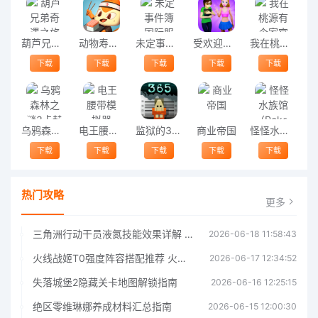
葫芦兄弟奇遇之旅游戏
动物寿司宴游戏
未定事件簿国际服
受欢迎的女孩手机版(popular girls)
我在桃源有个家官方版
下载
下载
下载
下载
下载
乌鸦森林之谜3卡赫拉之影
电王腰带模拟器
监狱的365天游戏
商业帝国
怪怪水族馆（PokeAquarium）
下载
下载
下载
下载
下载
热门攻略
更多
三角洲行动干员液氮技能效果详解 三角洲行动干员液氮技能介绍
2026-06-18 11:58:43
火线战姬T0强度阵容搭配推荐 火线战姬T0强度阵容哪个好
2026-06-17 12:34:52
失落城堡2隐藏关卡地图解锁指南
2026-06-16 12:25:15
绝区零维琳娜养成材料汇总指南
2026-06-15 12:00:30