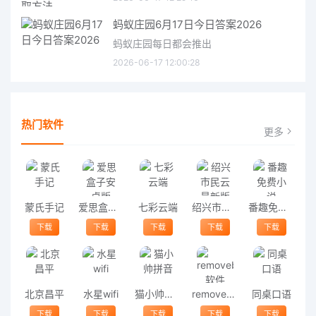
蚂蚁庄园6月17日今日答案2026
蚂蚁庄园每日都会推出
2026-06-17 12:00:28
热门软件
更多
蒙氏手记
爱思盒子安卓版
七彩云端
绍兴市民云最新版
番趣免费小说
下载
下载
下载
下载
下载
北京昌平
水星wifi
猫小帅拼音
removebg软件
同桌口语
下载
下载
下载
下载
下载