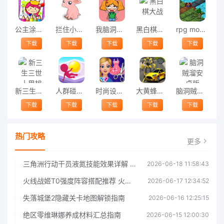
公主涂色填色最新版
拦住小猪最新版
我脑洞贼大游戏
黑白棋大战
rpg mo模拟游戏
下载
下载
下载
下载
下载
新三生三世十里桃花
人群碰碰碰游戏
时尚设计师游戏
大黄蜂机器人大战手机版
脑洞贼溜安卓版
下载
下载
下载
下载
下载
热门攻略
更多
三角洲行动干员液氮技能效果详解 三角洲行动干员液氮技能介绍
2026-06-18 11:58:43
火线战姬T0强度阵容搭配推荐 火线战姬T0强度阵容哪个好
2026-06-17 12:34:52
失落城堡2隐藏关卡地图解锁指南
2026-06-16 12:25:15
绝区零维琳娜养成材料汇总指南
2026-06-15 12:00:30