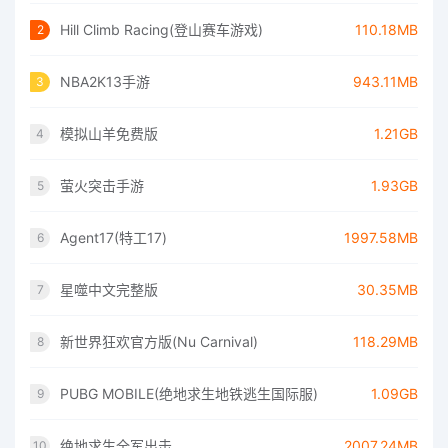
Hill Climb Racing(登山赛车游戏)
110.18MB
2
NBA2K13手游
943.11MB
3
模拟山羊免费版
1.21GB
4
萤火突击手游
1.93GB
5
Agent17(特工17)
1997.58MB
6
星噬中文完整版
30.35MB
7
新世界狂欢官方版(Nu Carnival)
118.29MB
8
PUBG MOBILE(绝地求生地铁逃生国际服)
1.09GB
9
绝地求生全军出击
2007.24MB
10