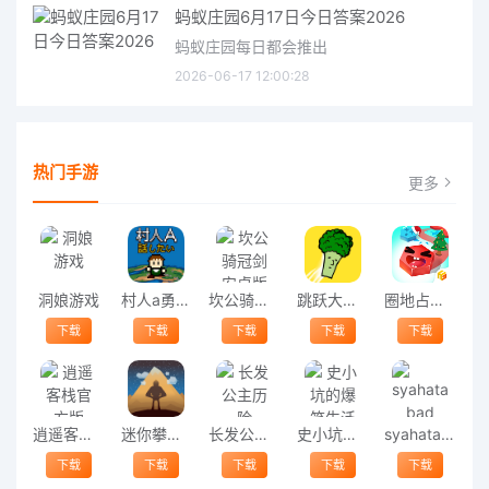
蚂蚁庄园6月17日今日答案2026
蚂蚁庄园每日都会推出
2026-06-17 12:00:28
热门手游
更多
洞娘游戏
村人a勇者大人请听我说手机版
坎公骑冠剑安卓版
跳跃大作战手机版
圈地占领大作战游戏
下载
下载
下载
下载
下载
逍遥客栈官方版
迷你攀岩最新版
长发公主历险
史小坑的爆笑生活10
syahatas bad day0.54
下载
下载
下载
下载
下载