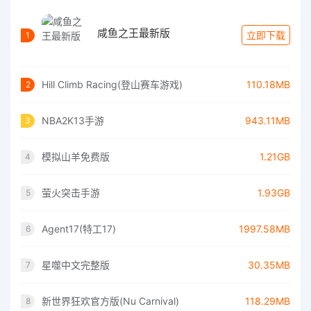
咸鱼之王最新版
立即下载
1
Hill Climb Racing(登山赛车游戏)
110.18MB
2
NBA2K13手游
943.11MB
3
模拟山羊免费版
1.21GB
4
萤火突击手游
1.93GB
5
Agent17(特工17)
1997.58MB
6
星噬中文完整版
30.35MB
7
新世界狂欢官方版(Nu Carnival)
118.29MB
8