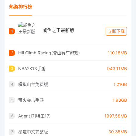
热游排行榜
咸鱼之王最新版
立即下载
1
Hill Climb Racing(登山赛车游戏)
110.18MB
2
NBA2K13手游
943.11MB
3
模拟山羊免费版
1.21GB
4
萤火突击手游
1.93GB
5
Agent17(特工17)
1997.58MB
6
星噬中文完整版
30.35MB
7