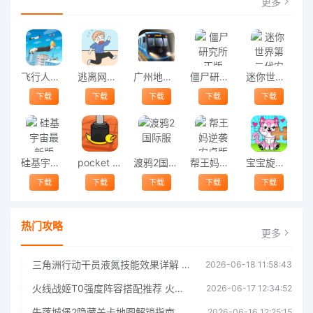
更多
飞行人类游戏
逃离网课官方版
广州地铁模拟器中文版
僵尸研究所正版
迷你世界第二代安卓版
下载
下载
下载
下载
下载
硅基宇宙最新版
pocket press游戏
渡鸦2国际服
帮王妈逆袭安卓版
宝宝旋转拼图最新版
下载
下载
下载
下载
下载
热门攻略
更多
三角洲行动干员液氮技能效果详解 三角洲行动干员液氮技能介绍
2026-06-18 11:58:43
火线战姬T0强度阵容搭配推荐 火线战姬T0强度阵容哪个好
2026-06-17 12:34:52
失落城堡2隐藏关卡地图解锁指南
2026-06-16 12:25:15