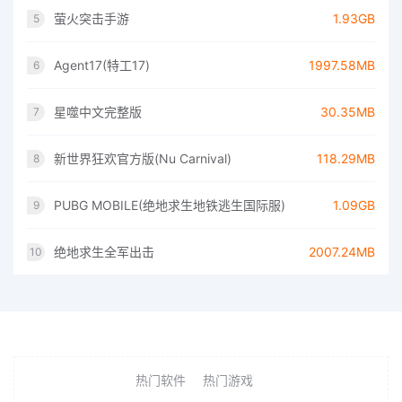
萤火突击手游
1.93GB
5
Agent17(特工17)
1997.58MB
6
星噬中文完整版
30.35MB
7
新世界狂欢官方版(Nu Carnival)
118.29MB
8
PUBG MOBILE(绝地求生地铁逃生国际服)
1.09GB
9
绝地求生全军出击
2007.24MB
10
热门软件
热门游戏