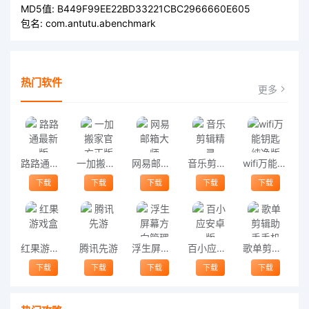
MD5值:
B449F99EE22BD33221CBC2966660E605
包名:
com.antutu.abenchmark
热门软件
更多
路路通最新版
一加搬家官方正版
网易邮箱大师
音乐剪辑精灵
wifi万能钥匙纯净版
下载
下载
下载
下载
下载
红果游戏盒
腾讯先游
浮生屏幕方向管理器
百小应安卓版
歌单剪辑助手手机版
下载
下载
下载
下载
下载