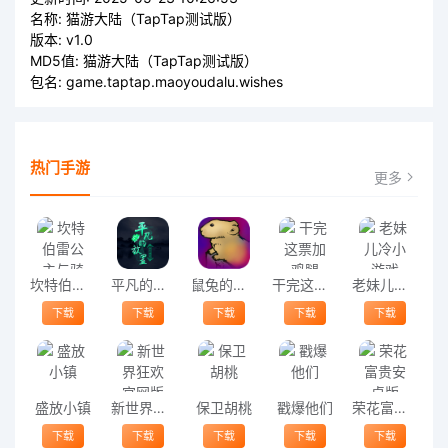
名称:
猫游大陆（TapTap测试版）
版本:
v1.0
MD5值:
猫游大陆（TapTap测试版）
包名:
game.taptap.maoyoudalu.wishes
热门手游
更多
坎特伯雷公主与骑士唤醒冠军之剑的奇幻冒险最新版
平凡的放置最新版
鼠兔的生活手机版(life of pika)
干完这票加鸡腿
老妹儿冷小游戏
下载
下载
下载
下载
下载
盛放小镇
新世界狂欢官网版
保卫胡桃
戳爆他们
荣花富贵安卓版
下载
下载
下载
下载
下载