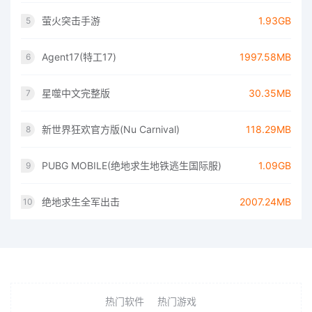
萤火突击手游
1.93GB
5
Agent17(特工17)
1997.58MB
6
星噬中文完整版
30.35MB
7
新世界狂欢官方版(Nu Carnival)
118.29MB
8
PUBG MOBILE(绝地求生地铁逃生国际服)
1.09GB
9
绝地求生全军出击
2007.24MB
10
热门软件
热门游戏