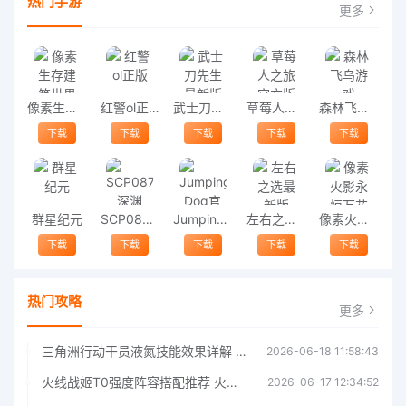
热门手游
更多
像素生存建筑世界最新版
红警ol正版
武士刀先生最新版
草莓人之旅官方版
森林飞鸟游戏
下载
下载
下载
下载
下载
群星纪元
SCP087深渊
Jumping Dog官方版
左右之选最新版
像素火影永恒万花筒佐助版本
下载
下载
下载
下载
下载
热门攻略
更多
三角洲行动干员液氮技能效果详解 三角洲行动干员液氮技能介绍
2026-06-18 11:58:43
火线战姬T0强度阵容搭配推荐 火线战姬T0强度阵容哪个好
2026-06-17 12:34:52