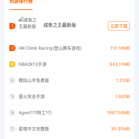
热游排行榜
咸鱼之王最新版
立即下载
1
Hill Climb Racing(登山赛车游戏)
110.18MB
2
NBA2K13手游
943.11MB
3
模拟山羊免费版
1.21GB
4
萤火突击手游
1.93GB
5
Agent17(特工17)
1997.58MB
6
星噬中文完整版
30.35MB
7