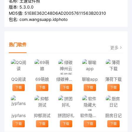
名称:
王速证件照
版本:
5.3.0.0
MD5值:
51E8E362C48D6AD20057611563B20310
包名:
com.wangsuapp.idphoto
热门软件
更多
QQ阅读
69萌娘
绿碳神州云手机版
聊喻app
薄荷下载
下载
下载
下载
下载
下载
jypfans
抑郁测试
拼团好礼
软件隐藏大师
厨房日记
下载
下载
下载
下载
下载