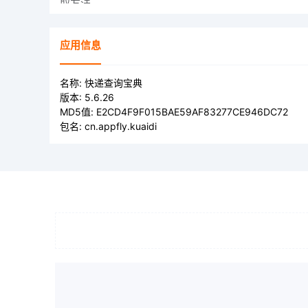
应用信息
名称:
快递查询宝典
版本:
5.6.26
MD5值:
E2CD4F9F015BAE59AF83277CE946DC72
包名:
cn.appfly.kuaidi