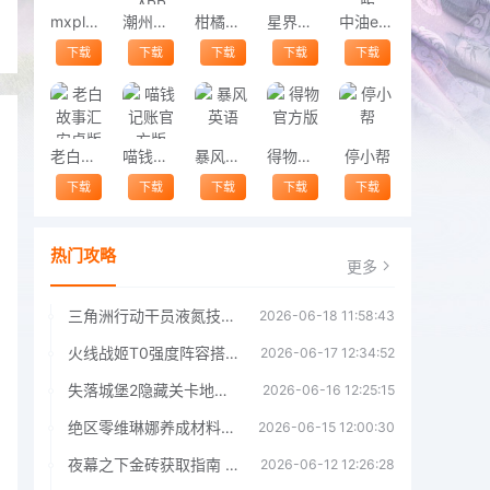
mxplayer
潮州音字典APP
柑橘阅读
星界云手机
中油e学手机版
下载
下载
下载
下载
下载
老白故事汇安卓版
喵钱记账官方版
暴风英语
得物官方版
停小帮
下载
下载
下载
下载
下载
热门攻略
更多
三角洲行动干员液氮技能效果详解 三角洲行动干员液氮技能介绍
2026-06-18 11:58:43
火线战姬T0强度阵容搭配推荐 火线战姬T0强度阵容哪个好
2026-06-17 12:34:52
失落城堡2隐藏关卡地图解锁指南
2026-06-16 12:25:15
绝区零维琳娜养成材料汇总指南
2026-06-15 12:00:30
夜幕之下金砖获取指南 夜幕之下金砖获取方法
2026-06-12 12:26:28