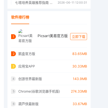
七塔培养英雄推荐指南 七塔培养哪个英雄好
2026-06-11 12:00:31
软件排行榜
Picsart美易官方版
立即下载
1
鹅盒官方版
83.65MB
2
应用宝APP
30.33MB
3
创游世界最新版
143.9MB
4
Chrome(谷歌浏览器手机版)
274.33MB
5
葫芦侠最新版
33.67MB
6