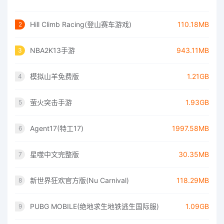
Hill Climb Racing(登山赛车游戏)
110.18MB
2
NBA2K13手游
943.11MB
3
模拟山羊免费版
1.21GB
4
萤火突击手游
1.93GB
5
Agent17(特工17)
1997.58MB
6
星噬中文完整版
30.35MB
7
新世界狂欢官方版(Nu Carnival)
118.29MB
8
PUBG MOBILE(绝地求生地铁逃生国际服)
1.09GB
9