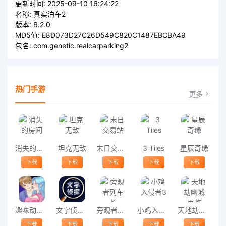
更新时间:
2025-09-10 16:24:22
名称:
真实泊车2
版本:
6.2.0
MD5值:
E8D073D27C26D549C820C1487EBCBA49
包名:
com.genetic.realcarparking2
热门手游
更多
消失的房间
坦克无敌
末日交易站
3 Tiles
星辰奇缘
下载
下载
下载
下载
下载
趣味动脑大冒险游戏
文字侦探手机游戏
旁观者列车长
小鸡入侵者3
天地劫幽城再临
下载
下载
下载
下载
下载