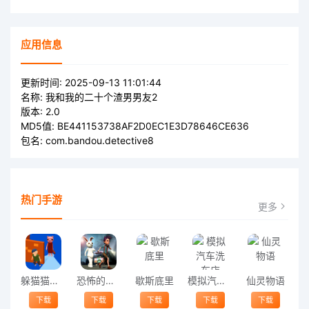
应用信息
更新时间:
2025-09-13 11:01:44
名称:
我和我的二十个渣男男友2
版本:
2.0
MD5值:
BE441153738AF2D0EC1E3D78646CE636
包名:
com.bandou.detective8
热门手游
更多
躲猫猫模拟器游戏
恐怖的兔子手游
歇斯底里
模拟汽车洗车店
仙灵物语
下载
下载
下载
下载
下载