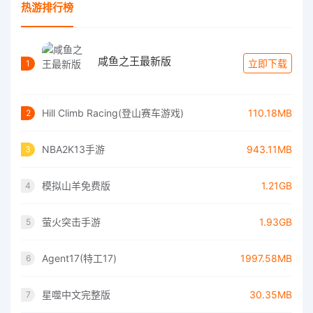
热游排行榜
咸鱼之王最新版
立即下载
1
Hill Climb Racing(登山赛车游戏)
110.18MB
2
NBA2K13手游
943.11MB
3
模拟山羊免费版
1.21GB
4
萤火突击手游
1.93GB
5
Agent17(特工17)
1997.58MB
6
星噬中文完整版
30.35MB
7