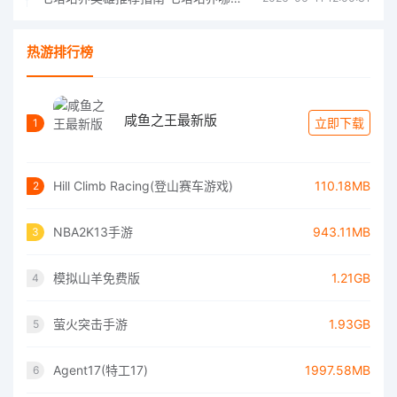
热游排行榜
咸鱼之王最新版
立即下载
1
Hill Climb Racing(登山赛车游戏)
110.18MB
2
NBA2K13手游
943.11MB
3
模拟山羊免费版
1.21GB
4
萤火突击手游
1.93GB
5
Agent17(特工17)
1997.58MB
6