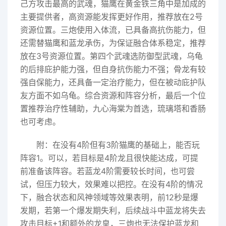
己方攻击最高的武魂，猫鹰在黄金铁三角中是加成的
主要提供者，高资源能发挥更好作用，推荐放在2号
资源位置。三炮使用入体流，已具备高抗伤能力，但
还需替猫鹰和蓝龙承伤，为保证融合体系稳定，推荐
放在3号资源位置。第四个武魂选防御型武魂，乌龟
的后排庇护能力强，但自身抗伤能力不强；骨龙有较
强自保能力，还具备一定治疗能力，但在被动庇护队
友方面不如乌龟。综合资源和阵容分析，最后一个位
置推荐治疗性辅助，九心海棠为首选，琉璃塔和香肠
也可考虑。
附：在没有4阶但有3阶猫鹰的基础上，能否玩
阵容1。可以，若目标是4阶龙且很快能达成，可提
前准备该阵容。若蓝龙4阶需要较长时间，也可尝
试，但压力较大，效果难以把控。在没有4阶的情况
下，融合状态和风神领域等效果表明，前12秒是爆
发期，若第一个爆发期失利，后续战斗中蓝龙将失去
攻击目标+1和额外的龙皇，三炮也无法保护蓝龙和