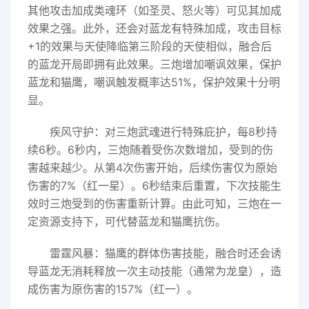
其他攻击加成类魂环（如圣灵、怒火等）可见其加成
效果之强。此外，还会对蓝龙有特殊加成，攻击目标
+1的效果与天使降临第三阶段的天使相似，融合后
的蓝龙开局即拥有此效果。三炮增加嘲讽效果，保护
蓝龙和猫鹰，嘲讽触发概率达51%，保护效果十分明
显。
疾风守护：对三炮武魂进行特殊庇护，每8秒持
续6秒。6秒内，三炮随着受伤次数增加，受到的伤
害越来越少。从第4次伤害开始，后续伤害仅为原始
伤害的7%（红一星）。6秒结束后重置，下次技能生
效时三炮受到的伤害重新计算。由此可知，三炮在一
定资源支持下，可代替蓝龙和猫鹰抗伤。
雷霆风暴：猫鹰的群体伤害技能，融合时还会诱
导蓝龙无消耗释放一次主动技能（通常为龙皇），造
成伤害为原伤害的157%（红一）。