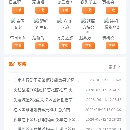
悟空解谜之旅游戏
家族崛起与传承
鬼武者3
铁头矿工
英雄突击队
下载
下载
下载
下载
下载
帝国崛起
楚新钓鱼记
方舟之旅
逃离方块合集
装机模拟器2
下载
下载
下载
下载
下载
热门攻略
更多
三角洲行动干员液氮技能效果详解 三角洲行动干员液氮技能介绍
2026-06-18 11:58:43
火线战姬T0强度阵容搭配推荐 火线战姬T0强度阵容哪个好
2026-06-17 12:34:52
失落城堡2隐藏关卡地图解锁指南
2026-06-16 12:25:15
绝区零维琳娜养成材料汇总指南
2026-06-15 12:00:30
夜幕之下金砖获取指南 夜幕之下金砖获取方法
2026-06-12 12:26:28
七塔培养英雄推荐指南 七塔培养哪个英雄好
2026-06-11 12:00:31