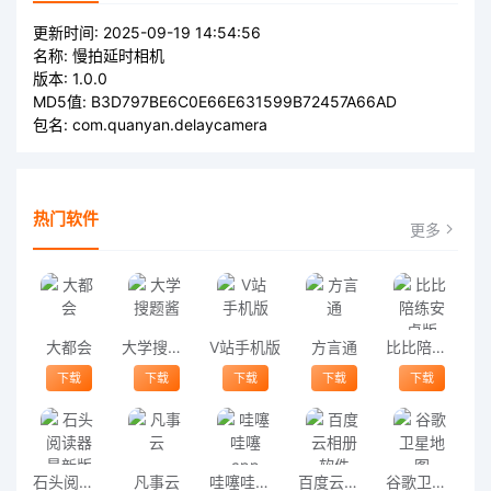
更新时间:
2025-09-19 14:54:56
名称:
慢拍延时相机
版本:
1.0.0
MD5值:
B3D797BE6C0E66E631599B72457A66AD
包名:
com.quanyan.delaycamera
热门软件
更多
大都会
大学搜题酱
V站手机版
方言通
比比陪练安卓版
下载
下载
下载
下载
下载
石头阅读器最新版本
凡事云
哇噻哇噻app
百度云相册软件
谷歌卫星地图