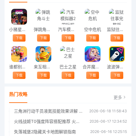
小猪星期五晚上游戏
弹跳角斗士
汽车模拟器2国际服
空中危机
监狱往事完整版
下载
下载
下载
下载
下载
谁都别想逃最新版
来互相伤害手游
巴士之星
合并魔法世界游戏
波波弹射官方版
下载
下载
下载
下载
下载
热门攻略
更多
三角洲行动干员液氮技能效果详解 三角洲行动干员液氮技能介绍
2026-06-18 11:58:43
火线战姬T0强度阵容搭配推荐 火线战姬T0强度阵容哪个好
2026-06-17 12:34:52
失落城堡2隐藏关卡地图解锁指南
2026-06-16 12:25:15