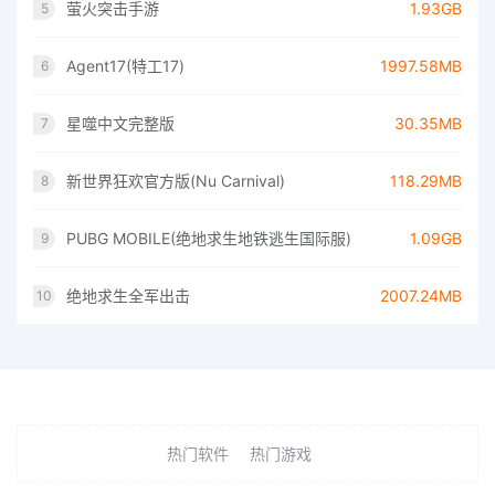
萤火突击手游
1.93GB
5
Agent17(特工17)
1997.58MB
6
星噬中文完整版
30.35MB
7
新世界狂欢官方版(Nu Carnival)
118.29MB
8
PUBG MOBILE(绝地求生地铁逃生国际服)
1.09GB
9
绝地求生全军出击
2007.24MB
10
热门软件
热门游戏