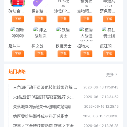
砖块合并3d手机版
棉花糖跑步官方版
沙盒FPS模组
宠物精灵捕捉
蓝色毒液共生体
下载
下载
下载
下载
下载
趣味冲冲冲
神之战超次元
铁罐勇士
植物大战僵尸2奇妙时空之旅
疯狂骑士团
下载
下载
下载
下载
下载
热门攻略
更多
三角洲行动干员液氮技能效果详解 三角洲行动干员液氮技能介绍
2026-06-18 11:58:43
火线战姬T0强度阵容搭配推荐 火线战姬T0强度阵容哪个好
2026-06-17 12:34:52
失落城堡2隐藏关卡地图解锁指南
2026-06-16 12:25:15
绝区零维琳娜养成材料汇总指南
2026-06-15 12:00:30
夜幕之下金砖获取指南 夜幕之下金砖获取方法
2026-06-12 12:26:28