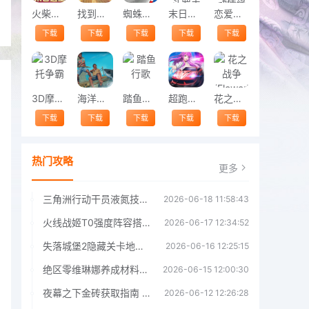
火柴人末日逃生最新版
找到萨曼莎手机版
蜘蛛侠摩托特技驾驶模拟器
末日战争魂斗罗手机版
恋爱幻想心动情缘最新版
下载
下载
下载
下载
下载
3D摩托争霸
海洋求生大作战手机版
踏鱼行歌
超跑女神手游
花之战争(FlowerWarfare)
下载
下载
下载
下载
下载
热门攻略
更多
三角洲行动干员液氮技能效果详解 三角洲行动干员液氮技能介绍
2026-06-18 11:58:43
火线战姬T0强度阵容搭配推荐 火线战姬T0强度阵容哪个好
2026-06-17 12:34:52
失落城堡2隐藏关卡地图解锁指南
2026-06-16 12:25:15
绝区零维琳娜养成材料汇总指南
2026-06-15 12:00:30
夜幕之下金砖获取指南 夜幕之下金砖获取方法
2026-06-12 12:26:28