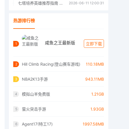
七塔培养英雄推荐指南 七塔培养哪个英雄好
2026-06-11 12:00:31
热游排行榜
咸鱼之王最新版
立即下载
1
Hill Climb Racing(登山赛车游戏)
110.18MB
2
NBA2K13手游
943.11MB
3
模拟山羊免费版
1.21GB
4
萤火突击手游
1.93GB
5
Agent17(特工17)
1997.58MB
6