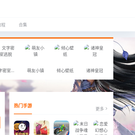
教程
合集
文字密室逃脱
萌友小镇
倾心壁纸
诸神皇冠
热门手游
更多