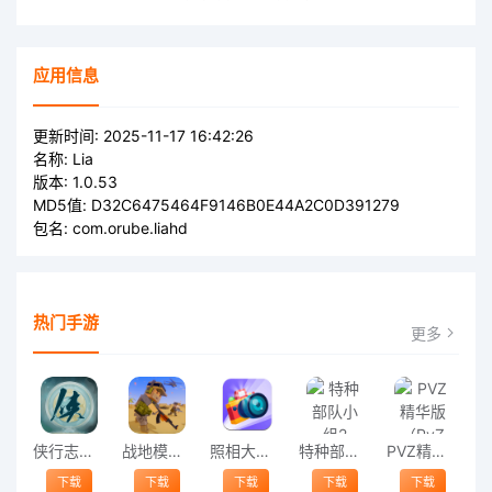
应用信息
更新时间:
2025-11-17 16:42:26
名称:
Lia
版本:
1.0.53
MD5值:
D32C6475464F9146B0E44A2C0D391279
包名:
com.orube.liahd
热门手游
更多
侠行志官方版
战地模拟前线手机版
照相大师手游
特种部队小组2
PVZ精华版（PvZ Ultimate）
下载
下载
下载
下载
下载