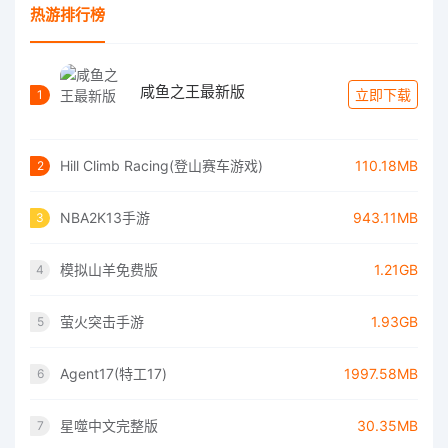
热游排行榜
咸鱼之王最新版
立即下载
1
Hill Climb Racing(登山赛车游戏)
110.18MB
2
NBA2K13手游
943.11MB
3
模拟山羊免费版
1.21GB
4
萤火突击手游
1.93GB
5
Agent17(特工17)
1997.58MB
6
星噬中文完整版
30.35MB
7