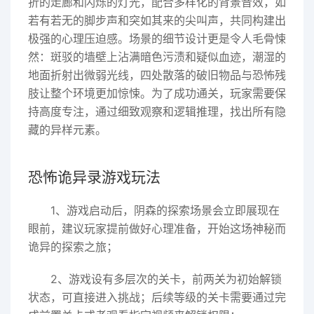
折的走廊和闪烁的灯光，配合多样化的背景音效，如
若有若无的脚步声和突如其来的尖叫声，共同构建出
极强的心理压迫感。场景的细节设计更是令人毛骨悚
然：斑驳的墙壁上沾满暗色污渍和疑似血迹，潮湿的
地面折射出微弱光线，四处散落的破旧物品与恐怖残
肢让整个环境更加惊悚。为了成功通关，玩家需要保
持高度专注，通过细致观察和逻辑推理，找出所有隐
藏的异样元素。
恐怖诡异录游戏玩法
1、游戏启动后，阴森的探索场景会立即展现在
眼前，建议玩家提前做好心理准备，开始这场神秘而
诡异的探索之旅；
2、游戏设有多层次的关卡，前两关为初始解锁
状态，可直接进入挑战；后续等级的关卡需要通过完