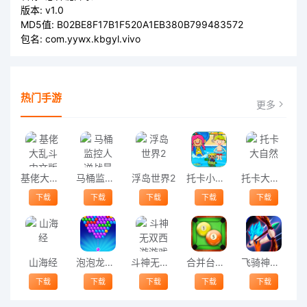
版本:
v1.0
MD5值:
B02BE8F17B1F520A1EB380B799483572
包名:
com.yywx.kbgyl.vivo
热门手游
更多
基佬大乱斗中文版
马桶监控人逆战最新版
浮岛世界2
托卡小家海边度假最新版
托卡大自然
下载
下载
下载
下载
下载
山海经
泡泡龙极限大作战游戏
斗神无双西游游戏
合并台球游戏(merge ball party)
飞骑神射手游戏
下载
下载
下载
下载
下载