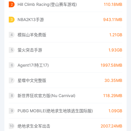
Hill Climb Racing(登山赛车游戏)
110.18MB
2
NBA2K13手游
943.11MB
3
模拟山羊免费版
1.21GB
4
萤火突击手游
1.93GB
5
Agent17(特工17)
1997.58MB
6
星噬中文完整版
30.35MB
7
新世界狂欢官方版(Nu Carnival)
118.29MB
8
PUBG MOBILE(绝地求生地铁逃生国际服)
1.09GB
9
绝地求生全军出击
2007.24MB
10