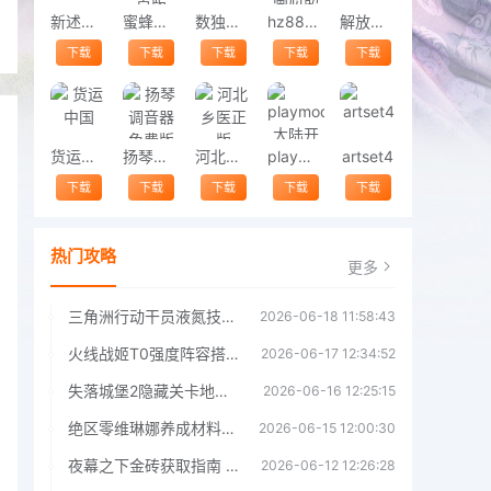
新述口语
蜜蜂试卷安卓版
数独达人
hz888top画质助手
解放军报
下载
下载
下载
下载
下载
货运中国
扬琴调音器免费版
河北乡医正版
playmods大陆开放版
artset4
下载
下载
下载
下载
下载
热门攻略
更多
三角洲行动干员液氮技能效果详解 三角洲行动干员液氮技能介绍
2026-06-18 11:58:43
火线战姬T0强度阵容搭配推荐 火线战姬T0强度阵容哪个好
2026-06-17 12:34:52
失落城堡2隐藏关卡地图解锁指南
2026-06-16 12:25:15
绝区零维琳娜养成材料汇总指南
2026-06-15 12:00:30
夜幕之下金砖获取指南 夜幕之下金砖获取方法
2026-06-12 12:26:28