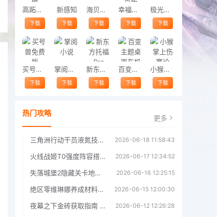
高跖医药商城
新感知
海贝音乐
幸福商城安卓版
极光新闻
下载
下载
下载
下载
下载
买号兽免费版
掌阅小说
新东方托福Pro
百变主题桌面车机版
小猴掌上伤寒论
下载
下载
下载
下载
下载
热门攻略
更多
三角洲行动干员液氮技能效果详解 三角洲行动干员液氮技能介绍
2026-06-18 11:58:43
火线战姬T0强度阵容搭配推荐 火线战姬T0强度阵容哪个好
2026-06-17 12:34:52
失落城堡2隐藏关卡地图解锁指南
2026-06-16 12:25:15
绝区零维琳娜养成材料汇总指南
2026-06-15 12:00:30
夜幕之下金砖获取指南 夜幕之下金砖获取方法
2026-06-12 12:26:28