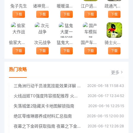
兔子先生
诸神竞技场
暖暖温泉乡
江户逃脱游戏
疏通汽车游戏
下载
下载
下载
下载
下载
偷家大作战
次元战争
猛鬼大厦一楼的锁匠
国产车模拟器
骑士火柴人手机版
下载
下载
下载
下载
下载
热门攻略
更多
三角洲行动干员液氮技能效果详解 三角洲行动干员液氮技能介绍
2026-06-18 11:58:43
火线战姬T0强度阵容搭配推荐 火线战姬T0强度阵容哪个好
2026-06-17 12:34:52
失落城堡2隐藏关卡地图解锁指南
2026-06-16 12:25:15
绝区零维琳娜养成材料汇总指南
2026-06-15 12:00:30
夜幕之下金砖获取指南 夜幕之下金砖获取方法
2026-06-12 12:26:28