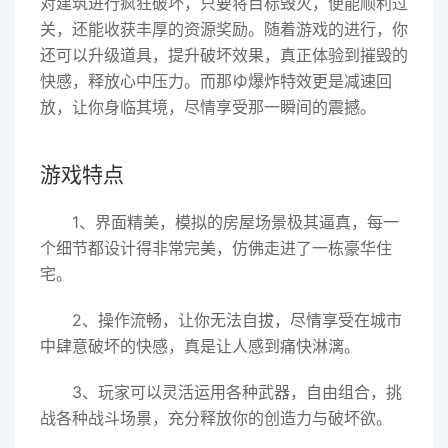
对建筑进行疯狂破坏，只要将目标毁灭，便能顺利过
关，还能收获丰厚的资源奖励。随着游戏的进行，你
还可以升级道具，提升破坏效果，真正体验到摧毁的
快感，释放心中压力。而那ゆ爆炸特效更是减速回
放，让你身临其境，尽情享受那一瞬间的震撼。
游戏特点
1、界面精美，模拟的房屋场景极其逼真，每一
个细节都设计得非常完美，仿佛走进了一栋豪华住
宅。
2、操作流畅，让你无法自拔，尽情享受在城市
中肆意破坏的快感，真是让人感到痛快淋漓。
3、玩家可以灵活运用各种武器，自由组合，挑
战各种战斗场景，充分释放你的创造力与破坏欲。