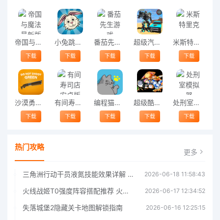
帝国与魔法最新版
小兔跳跳游戏(bunny leap)
番茄先生游戏
超级汽车人英雄游戏中文版
米斯特里克
下载
下载
下载
下载
下载
沙漠勇者游戏
有间寿司店安卓版
编程猫咪手游
超级酷乐猫游戏
处刑室模拟器
下载
下载
下载
下载
下载
热门攻略
更多
三角洲行动干员液氮技能效果详解 三角洲行动干员液氮技能介绍
2026-06-18 11:58:43
火线战姬T0强度阵容搭配推荐 火线战姬T0强度阵容哪个好
2026-06-17 12:34:52
失落城堡2隐藏关卡地图解锁指南
2026-06-16 12:25:15