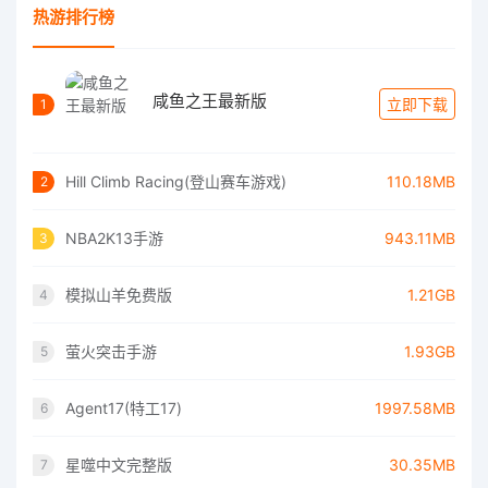
热游排行榜
咸鱼之王最新版
立即下载
1
Hill Climb Racing(登山赛车游戏)
110.18MB
2
NBA2K13手游
943.11MB
3
模拟山羊免费版
1.21GB
4
萤火突击手游
1.93GB
5
Agent17(特工17)
1997.58MB
6
星噬中文完整版
30.35MB
7