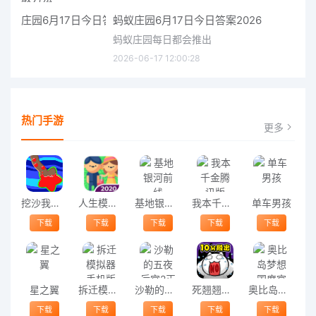
蚂蚁庄园6月17日今日答案2026
蚂蚁庄园每日都会推出
2026-06-17 12:00:28
热门手游
更多
挖沙我最强最新版
人生模拟器2中文版
基地银河前线
我本千金腾讯版
单车男孩
下载
下载
下载
下载
下载
星之翼
拆迁模拟器手机版
沙勒的五夜后宫2正式版
死翘翘前10分钟游戏
奥比岛梦想国度官网版
下载
下载
下载
下载
下载