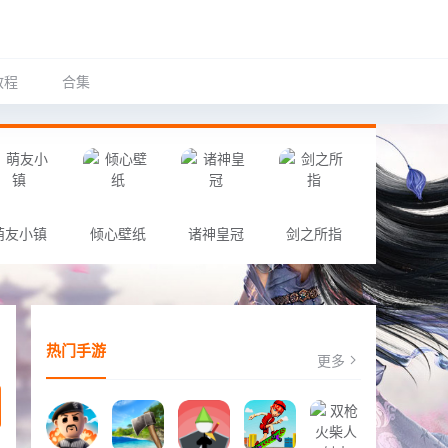
教程
合集
萌友小镇
倾心壁纸
诸神皇冠
剑之所指
热门手游
更多