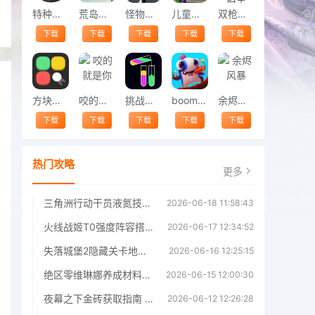
特种兵荒野吃鸡最新版
荒岛木筏生存冒险2中文版
怪物收割队手机版(testapk1)
儿童滑板酷跑游戏
双枪火柴人射击
下载
下载
下载
下载
下载
方块破碎机手游
咬的就是你
挑战一百关最新版
boomby中文版
余烬风暴
下载
下载
下载
下载
下载
热门攻略
更多
三角洲行动干员液氮技能效果详解 三角洲行动干员液氮技能介绍
2026-06-18 11:58:43
火线战姬T0强度阵容搭配推荐 火线战姬T0强度阵容哪个好
2026-06-17 12:34:52
失落城堡2隐藏关卡地图解锁指南
2026-06-16 12:25:15
绝区零维琳娜养成材料汇总指南
2026-06-15 12:00:30
夜幕之下金砖获取指南 夜幕之下金砖获取方法
2026-06-12 12:26:28