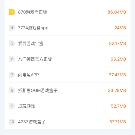
870游戏盒正版
86.04MB
3
7724游戏盒app
24MB
4
爱吾游戏宝盒
82.17MB
5
八门神器官方正版
63.2MB
6
闪电龟APP
37.47MB
7
折相思OGM游戏盒子
33.28MB
8
瓜玩游戏
52.7MB
9
4233游戏盒子
67.71MB
10