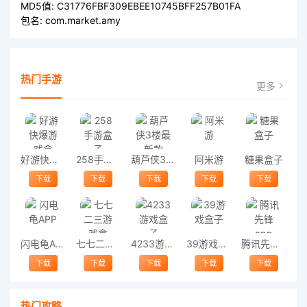
MD5值:
C31776FBF309EBEE10745BFF257B01FA
包名:
com.market.amy
热门手游
更多
好游快爆游戏盒
258手游盒子
葫芦侠3楼最新款
阿米游
糖果盒子
下载
下载
下载
下载
下载
闪电龟APP
七七二三游戏盒
4233游戏盒子
39游戏盒子
腾讯先锋app
下载
下载
下载
下载
下载
热门攻略