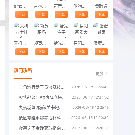
emoji合成器
吉林云课堂
声音转换器手机版
酷狗概念版app
贵政通
下载
下载
下载
下载
下载
天机八字排盘
领英职场
拾光盒子app正版
易阳画质大师
蛋蛋搬家
下载
下载
下载
下载
下载
热门攻略
更多
三角洲行动干员液氮技能效果详解 三角洲行动干员液氮技能介绍
2026-06-18 11:58:43
火线战姬T0强度阵容搭配推荐 火线战姬T0强度阵容哪个好
2026-06-17 12:34:52
失落城堡2隐藏关卡地图解锁指南
2026-06-16 12:25:15
绝区零维琳娜养成材料汇总指南
2026-06-15 12:00:30
夜幕之下金砖获取指南 夜幕之下金砖获取方法
2026-06-12 12:26:28