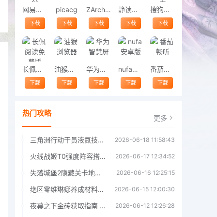
网易灵犀办公
picacg
ZArchiver
静读天下
搜狗手机助手
下载
下载
下载
下载
下载
长佩阅读免费版
油猴浏览器
华为智慧屏
nufa安卓版
番茄畅听
下载
下载
下载
下载
下载
热门攻略
更多
三角洲行动干员液氮技能效果详解 三角洲行动干员液氮技能介绍
2026-06-18 11:58:43
火线战姬T0强度阵容搭配推荐 火线战姬T0强度阵容哪个好
2026-06-17 12:34:52
失落城堡2隐藏关卡地图解锁指南
2026-06-16 12:25:15
绝区零维琳娜养成材料汇总指南
2026-06-15 12:00:30
夜幕之下金砖获取指南 夜幕之下金砖获取方法
2026-06-12 12:26:28